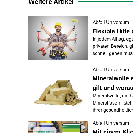
Weitere Artikel
Abfall Universum
Flexible Hilf
In jedem Alltag, 
privaten Bereich, g
schnell gehen muss
Abfall Universum
Mineralwolle 
gilt und wora
Mineralwolle, ein 
Mineralfasern, ste
ihrer gesundheitli
Abfall Universum
Mit einem Klic