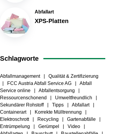
Abfallart
XPS-Platten
Schlagworte
Abfallmanagement
Qualität & Zertifizierung
FCC Austria Abfall Service AG
Abfall
Service online
Abfallentsorgung
Ressourcenschonend
Umweltfreundlich
Sekundärer Rohstoff
Tipps
Abfallart
Containerart
Korrekte Mülltrennung
Elektroschrott
Recycling
Gartenabfälle
Entrümpelung
Gerümpel
Video
Abfallarten
Bauschutt
Baustellenabfälle