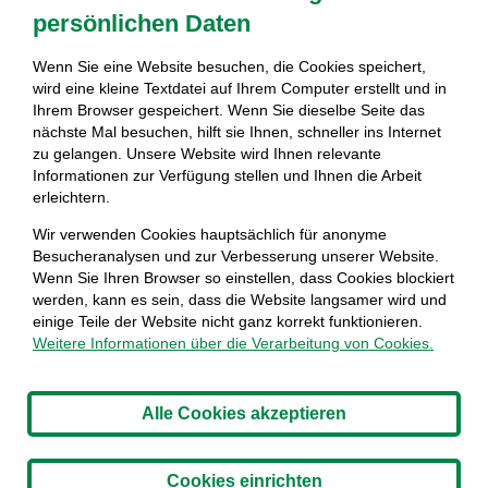
Allgemeine Geschäftsbedingungen
persönlichen Daten
Datenschutzerklärung
Wenn Sie eine Website besuchen, die Cookies speichert,
Cookies setzen
wird eine kleine Textdatei auf Ihrem Computer erstellt und in
Ihrem Browser gespeichert. Wenn Sie dieselbe Seite das
Impressum
nächste Mal besuchen, hilft sie Ihnen, schneller ins Internet
zu gelangen. Unsere Website wird Ihnen relevante
Schlagworte
Informationen zur Verfügung stellen und Ihnen die Arbeit
erleichtern.
Abfall Service online
Abfallart
Abfallarten
Wir verwenden Cookies hauptsächlich für anonyme
Abfallentsorgung
Abfallmanagement
Altholz
Besucheranalysen und zur Verbesserung unserer Website.
Bauschutt
Baustellenabfälle
Wenn Sie Ihren Browser so einstellen, dass Cookies blockiert
Bewusstseinsbildung
Containerart
Elektroschrott
werden, kann es sein, dass die Website langsamer wird und
Entrümpelung
Eternit
FCC Austria Abfall Service
einige Teile der Website nicht ganz korrekt funktionieren.
Weitere Informationen über die Verarbeitung von Cookies.
AG
Gartenabfälle
Gerümpel
Gewerbe und
Handel
Industrie
Video
Korrekte Mülltrennung
Littering
Privatpersonen
Qualität & Zertifizierung
Alle Cookies akzeptieren
Recycling
Ressourcenschonend
Reusing
Sekundärer Rohstoff
Tipps
Umweltfreundlich
Cookies einrichten