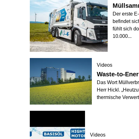
Müllsam
Der erste E
befindet si
fühlt sich d
10.000
...
Videos
Waste-to-Energ
Das Wort Müllverbre
Herr Hickl. „Heutz
thermische Verwert
Videos