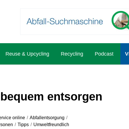
Reuse & Upcycling
Recycling
Podcast
V
d bequem entsorgen
ervice online
/
Abfallentsorgung
/
rsonen
/
Tipps
/
Umweltfreundlich