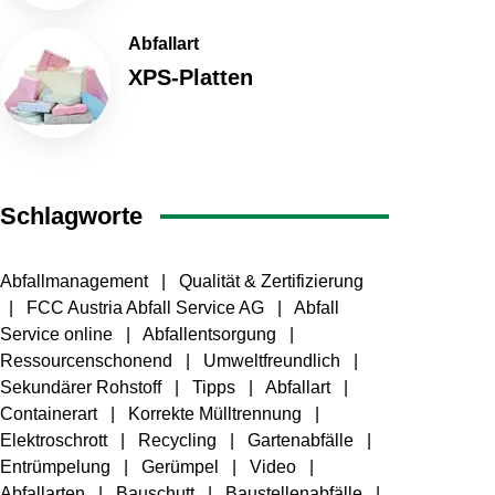
Abfallart
XPS-Platten
Schlagworte
Abfallmanagement
Qualität & Zertifizierung
FCC Austria Abfall Service AG
Abfall
Service online
Abfallentsorgung
Ressourcenschonend
Umweltfreundlich
Sekundärer Rohstoff
Tipps
Abfallart
Containerart
Korrekte Mülltrennung
Elektroschrott
Recycling
Gartenabfälle
Entrümpelung
Gerümpel
Video
Abfallarten
Bauschutt
Baustellenabfälle